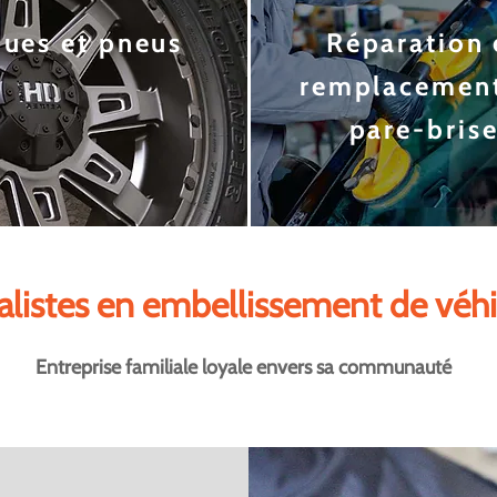
ues et pne
us
Réparation 
remplace
men
pare-bris
alistes en embellissement de véhi
Entreprise familiale loyale envers sa communauté