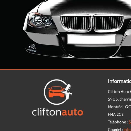
Informati
Clifton Auto 
5905, chemi
Montréal, Q
H4A 2C2
Téléphone :
5
Courriel :
info