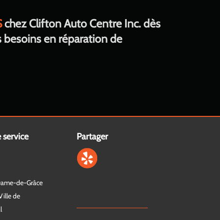
S
chez Clifton Auto Centre Inc. dès
s besoins en réparation de
 service
Partager
Dame-de-Grâce
ille de
l