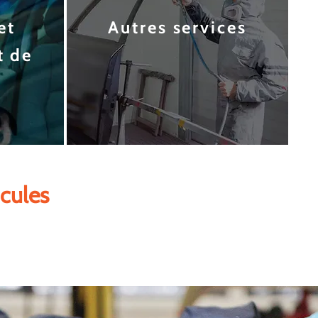
et
Autr
es services
t de
e
cules